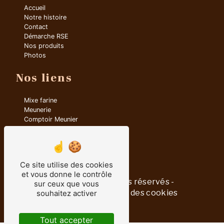
Accueil
Notre histoire
Contact
Démarche RSE
Nos produits
Photos
Nos liens
Mixe farine
Meunerie
Comptoir Meunier
Minoterie
Meunier
Farine
Ce site utilise des cookies
et vous donne le contrôle
©
Vistalid
- 2026 - Tous droits réservés -
sur ceux que vous
Mentions légales
-
Gestion des cookies
souhaitez activer
Tout accepter