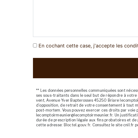
En cochant cette case, j'accepte les condi
** Les données personnelles communiquées sont nécessai
ses sous-traitants dans le seul but de répondre à vot
vent, Avenue Yver Bapterosses 45250 Briare lecomptoirm
d’opposition, de retrait de votre consentement à tout m
post-mortem. Vous pouvez exercer ces droits par voie p
lecomptoirmeunier@lecomptoirmeunier.fr. Un justificat
durée de prescription légale aux fins probatoires et de 
cette adresse:
Bloctel.gouv.fr
. Consultez le site cnil.fr