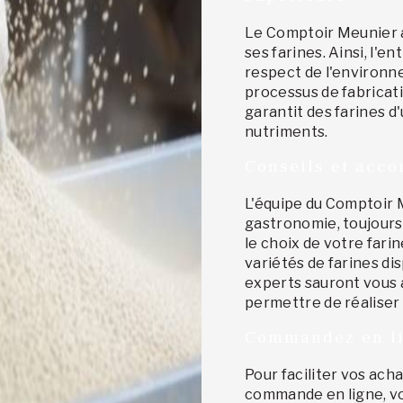
Le Comptoir Meunier a
ses farines. Ainsi, l'en
respect de l'environne
processus de fabricat
garantit des farines d
nutriments.
Conseils et acc
L'équipe du Comptoir 
gastronomie, toujours
le choix de votre fari
variétés de farines di
experts sauront vous 
permettre de réaliser
Commandez en li
Pour faciliter vos ac
commande en ligne, vo