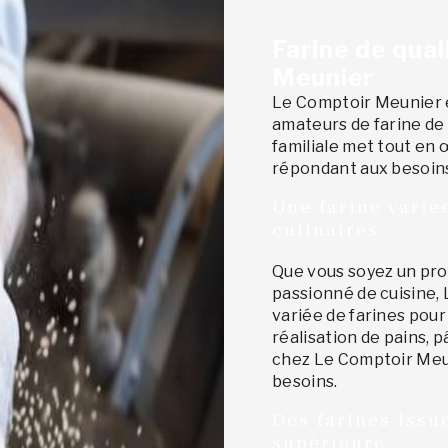
Farine de qual
Meunier
Le Comptoir Meunier e
amateurs de farine de q
familiale met tout en 
répondant aux besoins 
Une farine varié
culinaires
Que vous soyez un pro
passionné de cuisine
variée de farines pour
réalisation de pains, 
chez Le Comptoir Meun
besoins.
Des farines issu
supérieure