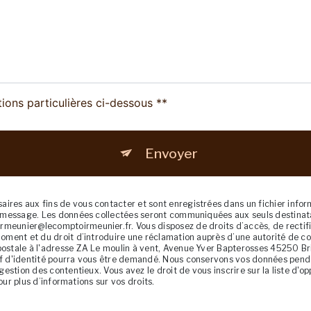
tions particulières ci-dessous **
Envoyer
res aux fins de vous contacter et sont enregistrées dans un fichier inform
re message. Les données collectées seront communiquées aux seuls destinat
eunier@lecomptoirmeunier.fr. Vous disposez de droits d’accès, de rectifica
oment et du droit d’introduire une réclamation auprès d’une autorité de con
ostale à l'adresse ZA Le moulin à vent, Avenue Yver Bapterosses 45250 Bria
if d'identité pourra vous être demandé. Nous conservons vos données penda
gestion des contentieux. Vous avez le droit de vous inscrire sur la liste d'
 pour plus d’informations sur vos droits.