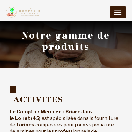
Panneau de gestion des cookies
Notre gamme de
produits
ACTIVITES
Le Comptoir Meunier
à
Briare
dans
le
Loiret
(
45
) est spécialisée dans la fourniture
de
farines
composées pour
pains
spéciaux et
de graines pour les professionnels de