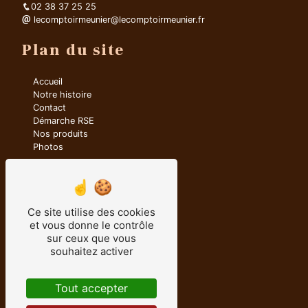
02 38 37 25 25
lecomptoirmeunier@lecomptoirmeunier.fr
Plan du site
Accueil
Notre histoire
Contact
Démarche RSE
Nos produits
Photos
Nos liens
Mixe farine
Ce site utilise des cookies
Meunerie
et vous donne le contrôle
Comptoir Meunier
sur ceux que vous
Minoterie
souhaitez activer
Meunier
Farine
Tout accepter